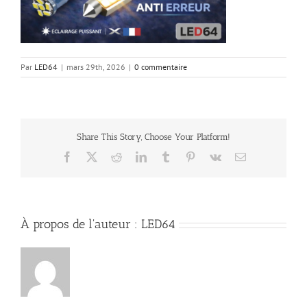
Par
LED64
|
mars 29th, 2026
|
0 commentaire
Share This Story, Choose Your Platform!
Facebook
X
Reddit
LinkedIn
Tumblr
Pinterest
Vk
Email
À propos de l'auteur :
LED64