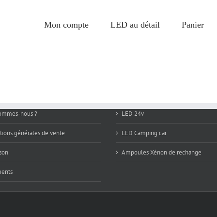
Mon compte
LED au détail
Panier
sommes-nous ?
LED 24v
tions générales de vente
LED Camping car
ison
Ampoules Xénon de rechange
ments