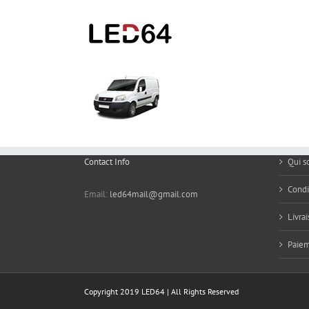
Passer
au
contenu
Contact Info
Qui 
Condi
Email:
led64mail@gmail.com
Livra
Paie
Copyright 2019 LED64 | All Rights Reserved