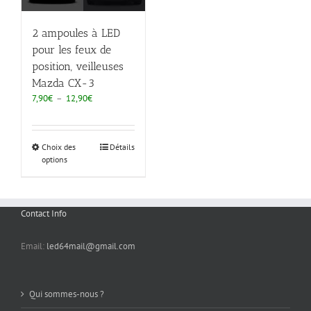
2 ampoules à LED
pour les feux de
position, veilleuses
Mazda CX-3
Plage
7,90
€
–
12,90
€
de
prix :
7,90€
Choix des
Détails
à
options
12,90€
Contact Info
Email:
led64mail@gmail.com
Qui sommes-nous ?