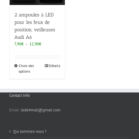
2 ampoules à LED
pour les feux de
position, veilleuses
Audi A6
Plage
7,90
€
–
12,90
€
de
prix :
7,90€
Choix des
Détails
à
options
12,90€
Contact Info
Email:
led64mail@gmail.com
Qui sommes-nous ?