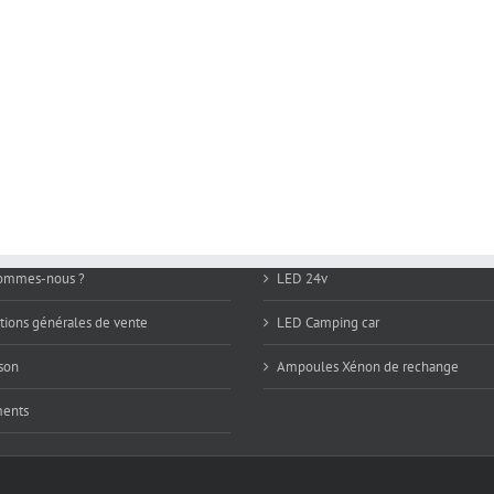
sommes-nous ?
LED 24v
tions générales de vente
LED Camping car
ison
Ampoules Xénon de rechange
ments