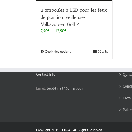
2 ampoules à LED pour les feux
de position, veilleuses
Volkswagen Golf 4
Plage
7,90
€
–
12,90
€
de
prix :
7,90€
Choix des options
Détails
à
12,90€
Contact Info
Qui 
Condi
Email:
led64mail@gmail.com
Livra
Paie
Copyright 2019 LED64 | All Rights Reserved